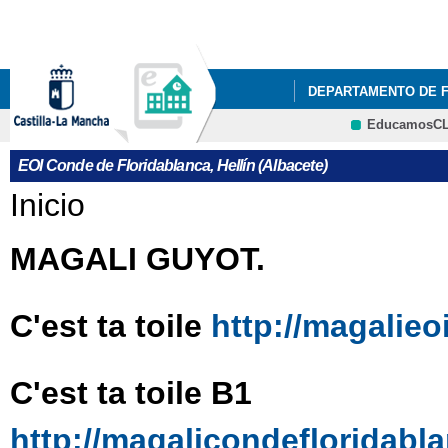
Pa
co
pri
DEPARTAMENTO DE 
EducamosC
NUESTRO CENTRO
CRFP
EOI Conde de Floridablanca, Hellín (Albacete)
DEPARTAMENTO DE 
Se encuentra usted aquí
Inicio
MAGALI GUYOT.
C'est ta toile
http://magalieo
C'est ta toile B1
http://magalicondefloridabl