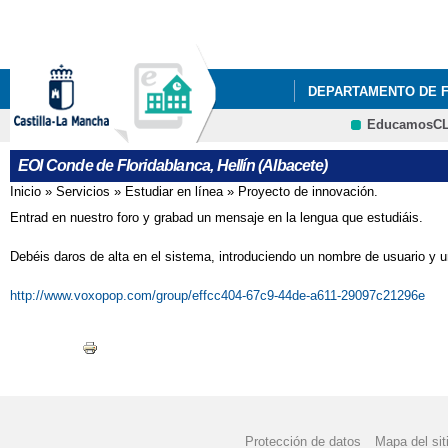
Pa
co
pri
DEPARTAMENTO DE 
EducamosC
NUESTRO CENTRO
CRFP
EOI Conde de Floridablanca, Hellín (Albacete)
DEPARTAMENTO DE 
Inicio
»
Servicios
»
Estudiar en línea
»
Proyecto de innovación.
Se encuentra usted aquí
Entrad en nuestro foro y grabad un mensaje en la lengua que estudiáis.
Debéis daros de alta en el sistema, introduciendo un nombre de usuario 
http://www.voxopop.com/group/effcc404-67c9-44de-a611-29097c21296e
Protección de datos
Mapa del sit