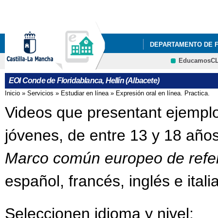
Pa
co
pri
DEPARTAMENTO DE 
EducamosC
NUESTRO CENTRO
CRFP
EOI Conde de Floridablanca, Hellín (Albacete)
DEPARTAMENTO DE 
Inicio
»
Servicios
»
Estudiar en línea
»
Expresión oral en línea. Practica.
Se encuentra usted aquí
Videos que presentant ejempl
jóvenes, de entre 13 y 18 años,
Marco común europeo de refer
español, francés, inglés e itali
Seleccionen idioma y nivel: