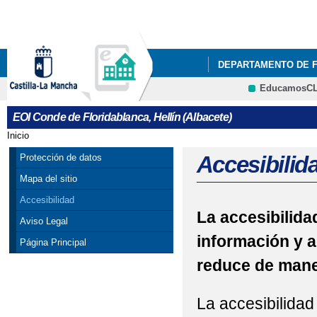
Pa
co
pri
DEPARTAMENTO DE 
EducamosC
NUESTRO CENTRO
CRFP
EOI Conde de Floridablanca, Hellín (Albacete)
DEPARTAMENTO DE 
Inicio
Se encuentra usted aquí
Accesibilid
Protección de datos
Mapa del sitio
Accesibilidad
La accesibilidad
Aviso Legal
información y a
Página Principal
reduce de maner
La accesibilidad 