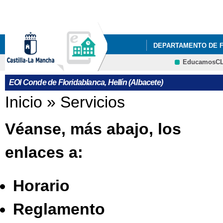
Pa
co
pri
DEPARTAMENTO DE 
EducamosC
NUESTRO CENTRO
CRFP
EOI Conde de Floridablanca, Hellín (Albacete)
DEPARTAMENTO DE 
Se encuentra usted aquí
Inicio
»
Servicios
Véanse, más abajo, los
enlaces a:
Horario
Reglamento