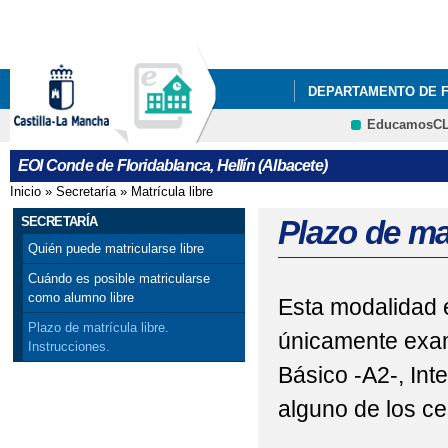
Pa
co
pri
DEPARTAMENTO DE 
EducamosC
NUESTRO CENTRO
CRFP
EOI Conde de Floridablanca, Hellín (Albacete)
DEPARTAMENTO DE 
Inicio
»
Secretaría
»
Matrícula libre
Se encuentra usted aquí
SECRETARÍA
Plazo de mat
Quién puede matricularse libre
Cuándo es posible matricularse
como alumno libre
Esta modalidad 
Plazo de matrícula libre.
únicamente exam
Instrucciones.
Básico -A2-, In
alguno de los cer