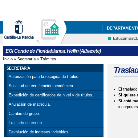
DEPARTAMENT
EducamosC
TABLÓN DE AN
EOI Conde de Floridablanca, Hellín (Albacete)
Inicio
»
Secretaría
»
Trámites
Se encuentra usted aquí
Traslad
SECRETARÍA
Autorización para la recogida de títulos.
Solicitud de certificación académica.
El traslado
Si quiere 
Expedición de certificados de nivel y de títulos.
Si está ma
Anulación de matrícula.
incorporar
Cambio de grupo.
Traslado de centro.
Devolución de ingresos indebidos