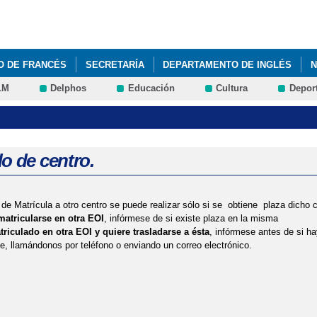
Pasar al
contenido
principal
O DE FRANCÉS
SECRETARÍA
DEPARTAMENTO DE INGLÉS
N
LM
Delphos
Educación
Cultura
Depor
UNCIOS
DEPARTAMENTO DE ALEMÁN
o de centro.
 de Matrícula a otro centro se puede realizar sólo si se obtiene plaza dicho c
matricularse en otra EOI
, infórmese de si existe plaza en la misma
triculado en otra EOI y quiere trasladarse a ésta
, infórmese antes de si ha
se, llamándonos por teléfono o enviando un correo electrónico.