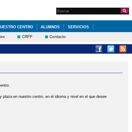
Search this site
Formulario de
búsqueda
UESTRO CENTRO
ALUMNOS
SERVICIOS
tes
CRFP
Contacto
entro.
y plaza en nuestro centro, en el idioma y nivel en el que desee